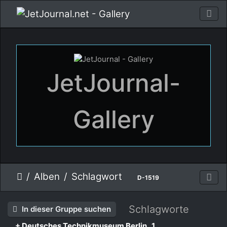
JetJournal-
Gallery
Alben
Schlagwort
D-1519
Schlagworte
In dieser Gruppe suchen
+ Deutsches Technikmuseum Berlin
1