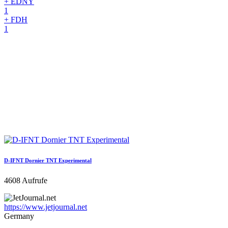
+ EDNY
1
+ FDH
1
D-IFNT Dornier TNT Experimental
4608 Aufrufe
https://www.jetjournal.net
Germany