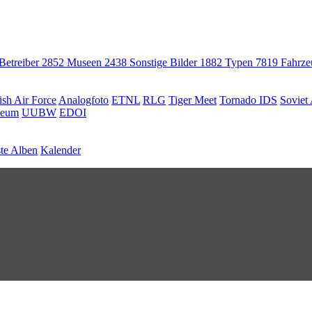
 Betreiber
2852
Museen
2438
Sonstige Bilder
1882
Typen
7819
Fahrz
ish Air Force
Analogfoto
ETNL
RLG
Tiger Meet
Tornado IDS
Soviet 
seum
UUBW
EDOI
te Alben
Kalender