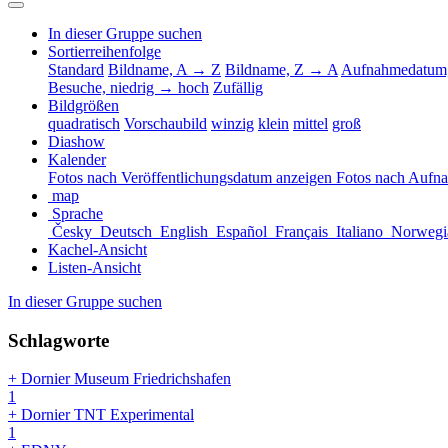
In dieser Gruppe suchen
Sortierreihenfolge
Standard
Bildname, A → Z
Bildname, Z → A
Aufnahmedatum,
Besuche, niedrig → hoch
Zufällig
Bildgrößen
quadratisch
Vorschaubild
winzig
klein
mittel
groß
Diashow
Kalender
Fotos nach Veröffentlichungsdatum anzeigen
Fotos nach Aufn
map
Sprache
Česky
Deutsch
English
Español
Français
Italiano
Norwegi
Kachel-Ansicht
Listen-Ansicht
In dieser Gruppe suchen
Schlagworte
+ Dornier Museum Friedrichshafen
1
+ Dornier TNT Experimental
1