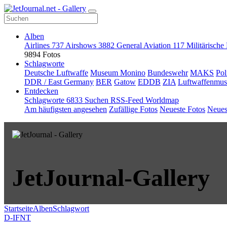
Alben
Airlines
737
Airshows
3882
General Aviation
117
Militärische
9894 Fotos
Schlagworte
Deutsche Luftwaffe
Museum Monino
Bundeswehr
MAKS
Pol
DDR / East Germany
BER
Gatow
EDDB
ZIA
Luftwaffenmu
Entdecken
Schlagworte
6833
Suchen
RSS-Feed
Worldmap
Am häufigsten angesehen
Zufällige Fotos
Neueste Fotos
Neues
JetJournal-Gallery
Startseite
Alben
Schlagwort
D-IFNT