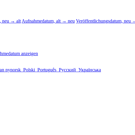
 neu → alt
Aufnahmedatum, alt → neu
Veröffentlichungsdatum, neu →
ahmedatum anzeigen
an nynorsk
Polski
Português
Русский
Українська