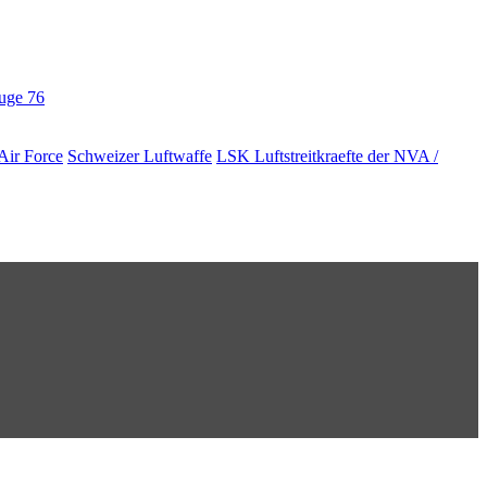
euge
76
Air Force
Schweizer Luftwaffe
LSK Luftstreitkraefte der NVA /