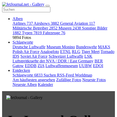
Alben
Airlines
737
Airshows
3882
General Aviation
117
Militärische Betreiber
2852
Museen
2438
Sonstige Bilder
1882
Typen
7819
Fahrzeuge
76
9894 Fotos
Schlagworte
Deutsche Luftwaffe
Museum Monino
Bundeswehr
MAKS
Polish Air Force
Analogfoto
ETNL
RLG
Tiger Meet
Tornado
IDS
Soviet Air Force
Schweizer Luftwaffe
LSK
Luftstreitkraefte der NVA / DDR / East Germany
BER
Gatow
EDDB
ZIA
Luftwaffenmuseum
UUBW
EDOI
Entdecken
Schlagworte
6833
Suchen
RSS-Feed
Worldmap
Am häufigsten angesehen
Zufällige Fotos
Neueste Fotos
Neueste Alben
Kalender