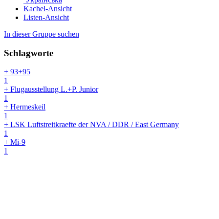
Kachel-Ansicht
Listen-Ansicht
In dieser Gruppe suchen
Schlagworte
+ 93+95
1
+ Flugausstellung L.+P. Junior
1
+ Hermeskeil
1
+ LSK Luftstreitkraefte der NVA / DDR / East Germany
1
+ Mi-9
1