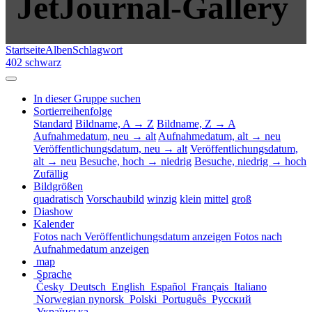
JetJournal-Gallery
Startseite
Alben
Schlagwort
402 schwarz
In dieser Gruppe suchen
Sortierreihenfolge
Standard
Bildname, A → Z
Bildname, Z → A
Aufnahmedatum, neu → alt
Aufnahmedatum, alt → neu
Veröffentlichungsdatum, neu → alt
Veröffentlichungsdatum,
alt → neu
Besuche, hoch → niedrig
Besuche, niedrig → hoch
Zufällig
Bildgrößen
quadratisch
Vorschaubild
winzig
klein
mittel
groß
Diashow
Kalender
Fotos nach Veröffentlichungsdatum anzeigen
Fotos nach
Aufnahmedatum anzeigen
map
Sprache
Česky
Deutsch
English
Español
Français
Italiano
Norwegian nynorsk
Polski
Português
Русский
Українська