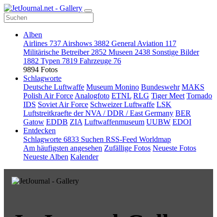
Alben
Airlines
737
Airshows
3882
General Aviation
117
Militärische Betreiber
2852
Museen
2438
Sonstige Bilder
1882
Typen
7819
Fahrzeuge
76
9894 Fotos
Schlagworte
Deutsche Luftwaffe
Museum Monino
Bundeswehr
MAKS
Polish Air Force
Analogfoto
ETNL
RLG
Tiger Meet
Tornado
IDS
Soviet Air Force
Schweizer Luftwaffe
LSK
Luftstreitkraefte der NVA / DDR / East Germany
BER
Gatow
EDDB
ZIA
Luftwaffenmuseum
UUBW
EDOI
Entdecken
Schlagworte
6833
Suchen
RSS-Feed
Worldmap
Am häufigsten angesehen
Zufällige Fotos
Neueste Fotos
Neueste Alben
Kalender