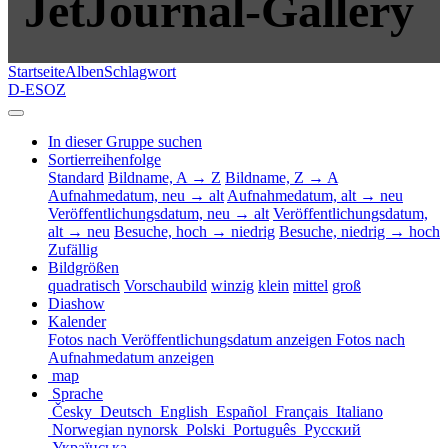
JetJournal-Gallery
Startseite
Alben
Schlagwort
D-ESOZ
In dieser Gruppe suchen
Sortierreihenfolge
Standard
Bildname, A → Z
Bildname, Z → A
Aufnahmedatum, neu → alt
Aufnahmedatum, alt → neu
Veröffentlichungsdatum, neu → alt
Veröffentlichungsdatum,
alt → neu
Besuche, hoch → niedrig
Besuche, niedrig → hoch
Zufällig
Bildgrößen
quadratisch
Vorschaubild
winzig
klein
mittel
groß
Diashow
Kalender
Fotos nach Veröffentlichungsdatum anzeigen
Fotos nach
Aufnahmedatum anzeigen
map
Sprache
Česky
Deutsch
English
Español
Français
Italiano
Norwegian nynorsk
Polski
Português
Русский
Українська