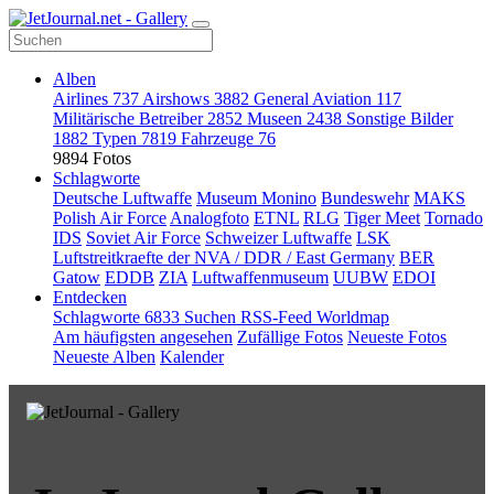
Alben
Airlines
737
Airshows
3882
General Aviation
117
Militärische Betreiber
2852
Museen
2438
Sonstige Bilder
1882
Typen
7819
Fahrzeuge
76
9894 Fotos
Schlagworte
Deutsche Luftwaffe
Museum Monino
Bundeswehr
MAKS
Polish Air Force
Analogfoto
ETNL
RLG
Tiger Meet
Tornado
IDS
Soviet Air Force
Schweizer Luftwaffe
LSK
Luftstreitkraefte der NVA / DDR / East Germany
BER
Gatow
EDDB
ZIA
Luftwaffenmuseum
UUBW
EDOI
Entdecken
Schlagworte
6833
Suchen
RSS-Feed
Worldmap
Am häufigsten angesehen
Zufällige Fotos
Neueste Fotos
Neueste Alben
Kalender