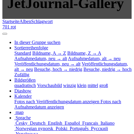
JetJournal-Gallery
Startseite
Alben
Schlagwort
701 rot
In dieser Gruppe suchen
Sortierreihenfolge
Standard
Bildname, A → Z
Bildname, Z → A
Aufnahmedatum, neu → alt
Aufnahmedatum, alt → neu
Veröffentlichungsdatum, neu → alt
Veröffentlichungsdatum,
alt → neu
Besuche, hoch → niedrig
Besuche, niedrig → hoch
Zufällig
Bildgrößen
quadratisch
Vorschaubild
winzig
klein
mittel
groß
Diashow
Kalender
Fotos nach Veröffentlichungsdatum anzeigen
Fotos nach
Aufnahmedatum anzeigen
map
Sprache
Česky
Deutsch
English
Español
Français
Italiano
Norwegian nynorsk
Polski
Português
Русский
Українська