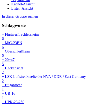
Kachel-Ansicht
Listen-Ansicht
In dieser Gruppe suchen
Schlagworte
+ Flugwerft Schleißheim
6
+ MiG-23BN
6
+ Oberschleißheim
6
+ 20+47
5
+ Heckansicht
2
+ LSK Luftstreitkraefte der NVA / DDR / East Germany
2
+ Bugansicht
1
+ UB-16
1
+ UPK-23-250