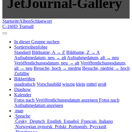
JetJournal-Gallery
Startseite
Alben
Schlagwort
C-160D Transall
In dieser Gruppe suchen
Sortierreihenfolge
Standard
Bildname, A → Z
Bildname, Z → A
Aufnahmedatum, neu → alt
Aufnahmedatum, alt → neu
Veröffentlichungsdatum, neu → alt
Veröffentlichungsdatum,
alt → neu
Besuche, hoch → niedrig
Besuche, niedrig → hoch
Zufällig
Bildgrößen
quadratisch
Vorschaubild
winzig
klein
mittel
groß
Diashow
Kalender
Fotos nach Veröffentlichungsdatum anzeigen
Fotos nach
Aufnahmedatum anzeigen
map
Sprache
Česky
Deutsch
English
Español
Français
Italiano
Norwegian nynorsk
Polski
Português
Русский
Українська