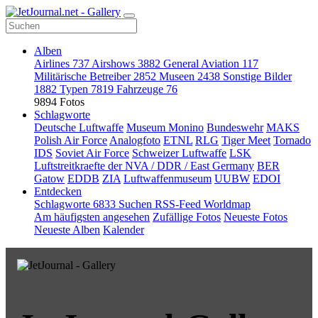
Alben
Airlines
737
Airshows
3882
General Aviation
117
Militärische Betreiber
2852
Museen
2438
Sonstige Bilder
1882
Typen
7819
Fahrzeuge
76
9894 Fotos
Schlagworte
Deutsche Luftwaffe
Museum Monino
Bundeswehr
MAKS
Polish Air Force
Analogfoto
ETNL
RLG
Tiger Meet
Tornado
IDS
Soviet Air Force
Schweizer Luftwaffe
LSK
Luftstreitkraefte der NVA / DDR / East Germany
BER
Gatow
EDDB
ZIA
Luftwaffenmuseum
UUBW
EDOI
Entdecken
Schlagworte
6833
Suchen
RSS-Feed
Worldmap
Am häufigsten angesehen
Zufällige Fotos
Neueste Fotos
Neueste Alben
Kalender