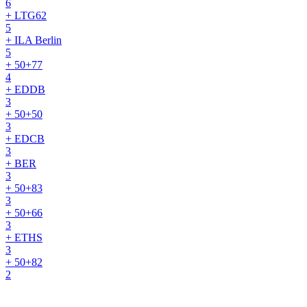
6
+ LTG62
5
+ ILA Berlin
5
+ 50+77
4
+ EDDB
3
+ 50+50
3
+ EDCB
3
+ BER
3
+ 50+83
3
+ 50+66
3
+ ETHS
3
+ 50+82
2