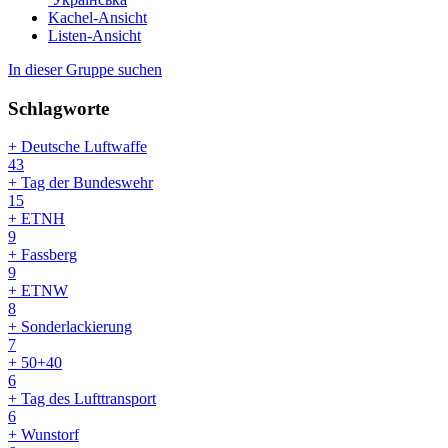
Kachel-Ansicht
Listen-Ansicht
In dieser Gruppe suchen
Schlagworte
+ Deutsche Luftwaffe
43
+ Tag der Bundeswehr
15
+ ETNH
9
+ Fassberg
9
+ ETNW
8
+ Sonderlackierung
7
+ 50+40
6
+ Tag des Lufttransport
6
+ Wunstorf