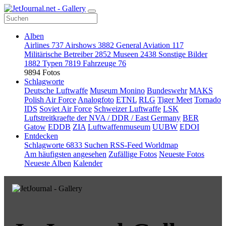
Alben
Airlines
737
Airshows
3882
General Aviation
117
Militärische Betreiber
2852
Museen
2438
Sonstige Bilder
1882
Typen
7819
Fahrzeuge
76
9894 Fotos
Schlagworte
Deutsche Luftwaffe
Museum Monino
Bundeswehr
MAKS
Polish Air Force
Analogfoto
ETNL
RLG
Tiger Meet
Tornado
IDS
Soviet Air Force
Schweizer Luftwaffe
LSK
Luftstreitkraefte der NVA / DDR / East Germany
BER
Gatow
EDDB
ZIA
Luftwaffenmuseum
UUBW
EDOI
Entdecken
Schlagworte
6833
Suchen
RSS-Feed
Worldmap
Am häufigsten angesehen
Zufällige Fotos
Neueste Fotos
Neueste Alben
Kalender