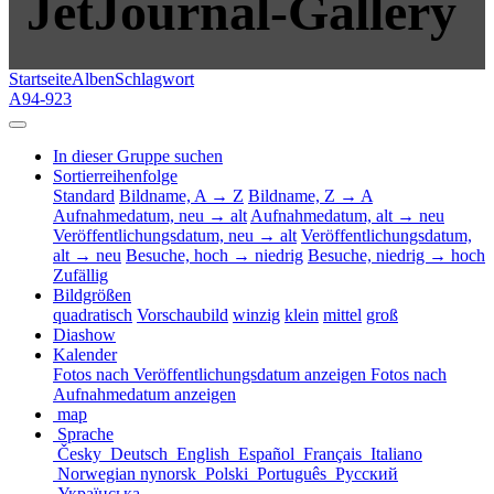
JetJournal-Gallery
Startseite
Alben
Schlagwort
A94-923
In dieser Gruppe suchen
Sortierreihenfolge
Standard
Bildname, A → Z
Bildname, Z → A
Aufnahmedatum, neu → alt
Aufnahmedatum, alt → neu
Veröffentlichungsdatum, neu → alt
Veröffentlichungsdatum,
alt → neu
Besuche, hoch → niedrig
Besuche, niedrig → hoch
Zufällig
Bildgrößen
quadratisch
Vorschaubild
winzig
klein
mittel
groß
Diashow
Kalender
Fotos nach Veröffentlichungsdatum anzeigen
Fotos nach
Aufnahmedatum anzeigen
map
Sprache
Česky
Deutsch
English
Español
Français
Italiano
Norwegian nynorsk
Polski
Português
Русский
Українська