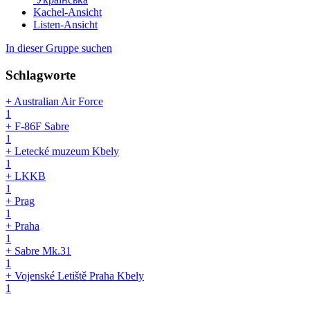
Kachel-Ansicht
Listen-Ansicht
In dieser Gruppe suchen
Schlagworte
+ Australian Air Force
1
+ F-86F Sabre
1
+ Letecké muzeum Kbely
1
+ LKKB
1
+ Prag
1
+ Praha
1
+ Sabre Mk.31
1
+ Vojenské Letiště Praha Kbely
1