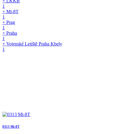
+ LKKB
1
+ Mi-8T
1
+ Prag
1
+ Praha
1
+ Vojenské Letiště Praha Kbely
1
0313 Mi-8T