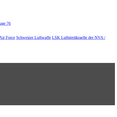
euge
76
Air Force
Schweizer Luftwaffe
LSK Luftstreitkraefte der NVA /