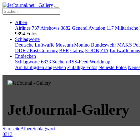
Alben
Airlines
737
Airshows
3882
General Aviation
117
Militärische
9894 Fotos
Schlagworte
Deutsche Luftwaffe
Museum Monino
Bundeswehr
MAKS
Pol
DDR / East Germany
BER
Gatow
EDDB
ZIA
Luftwaffenmu
Entdecken
Schlagworte
6833
Suchen
RSS-Feed
Worldmap
Am häufigsten angesehen
Zufällige Fotos
Neueste Fotos
Neues
JetJournal-Gallery
Startseite
Alben
Schlagwort
0313