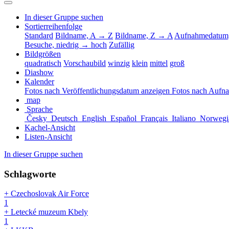
In dieser Gruppe suchen
Sortierreihenfolge
Standard
Bildname, A → Z
Bildname, Z → A
Aufnahmedatum,
Besuche, niedrig → hoch
Zufällig
Bildgrößen
quadratisch
Vorschaubild
winzig
klein
mittel
groß
Diashow
Kalender
Fotos nach Veröffentlichungsdatum anzeigen
Fotos nach Aufn
map
Sprache
Česky
Deutsch
English
Español
Français
Italiano
Norwegi
Kachel-Ansicht
Listen-Ansicht
In dieser Gruppe suchen
Schlagworte
+ Czechoslovak Air Force
1
+ Letecké muzeum Kbely
1