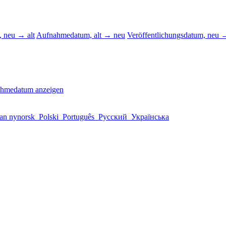
 neu → alt
Aufnahmedatum, alt → neu
Veröffentlichungsdatum, neu →
ahmedatum anzeigen
an nynorsk
Polski
Português
Русский
Українська