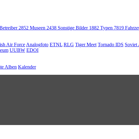
 Betreiber
2852
Museen
2438
Sonstige Bilder
1882
Typen
7819
Fahrz
ish Air Force
Analogfoto
ETNL
RLG
Tiger Meet
Tornado IDS
Soviet 
seum
UUBW
EDOI
te Alben
Kalender