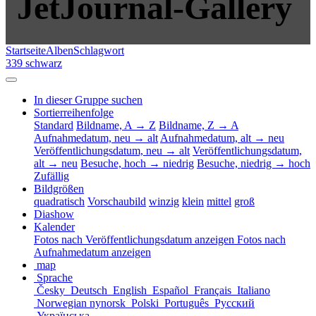
JetJournal-Gallery
Startseite
Alben
Schlagwort
339 schwarz
In dieser Gruppe suchen
Sortierreihenfolge
Standard
Bildname, A → Z
Bildname, Z → A
Aufnahmedatum, neu → alt
Aufnahmedatum, alt → neu
Veröffentlichungsdatum, neu → alt
Veröffentlichungsdatum,
alt → neu
Besuche, hoch → niedrig
Besuche, niedrig → hoch
Zufällig
Bildgrößen
quadratisch
Vorschaubild
winzig
klein
mittel
groß
Diashow
Kalender
Fotos nach Veröffentlichungsdatum anzeigen
Fotos nach
Aufnahmedatum anzeigen
map
Sprache
Česky
Deutsch
English
Español
Français
Italiano
Norwegian nynorsk
Polski
Português
Русский
Українська