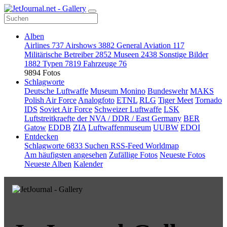
Alben
Airlines
737
Airshows
3882
General Aviation
117
Militärische Betreiber
2852
Museen
2438
Sonstige Bilder
1882
Typen
7819
Fahrzeuge
76
9894 Fotos
Schlagworte
Deutsche Luftwaffe
Museum Monino
Bundeswehr
MAKS
Polish Air Force
Analogfoto
ETNL
RLG
Tiger Meet
Tornado
IDS
Soviet Air Force
Schweizer Luftwaffe
LSK
Luftstreitkraefte der NVA / DDR / East Germany
BER
Gatow
EDDB
ZIA
Luftwaffenmuseum
UUBW
EDOI
Entdecken
Schlagworte
6833
Suchen
RSS-Feed
Worldmap
Am häufigsten angesehen
Zufällige Fotos
Neueste Fotos
Neueste Alben
Kalender