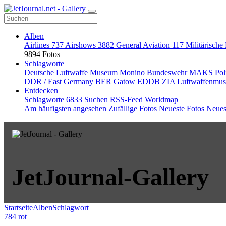
Alben
Airlines
737
Airshows
3882
General Aviation
117
Militärische
9894 Fotos
Schlagworte
Deutsche Luftwaffe
Museum Monino
Bundeswehr
MAKS
Pol
DDR / East Germany
BER
Gatow
EDDB
ZIA
Luftwaffenmu
Entdecken
Schlagworte
6833
Suchen
RSS-Feed
Worldmap
Am häufigsten angesehen
Zufällige Fotos
Neueste Fotos
Neues
JetJournal-Gallery
Startseite
Alben
Schlagwort
784 rot