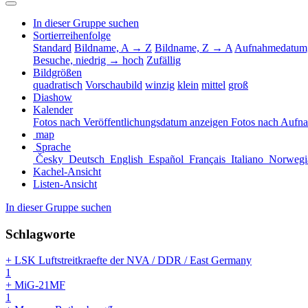
In dieser Gruppe suchen
Sortierreihenfolge
Standard
Bildname, A → Z
Bildname, Z → A
Aufnahmedatum,
Besuche, niedrig → hoch
Zufällig
Bildgrößen
quadratisch
Vorschaubild
winzig
klein
mittel
groß
Diashow
Kalender
Fotos nach Veröffentlichungsdatum anzeigen
Fotos nach Aufn
map
Sprache
Česky
Deutsch
English
Español
Français
Italiano
Norwegi
Kachel-Ansicht
Listen-Ansicht
In dieser Gruppe suchen
Schlagworte
+ LSK Luftstreitkraefte der NVA / DDR / East Germany
1
+ MiG-21MF
1