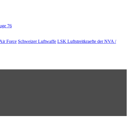
euge
76
Air Force
Schweizer Luftwaffe
LSK Luftstreitkraefte der NVA /