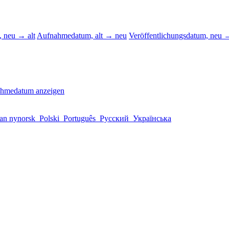
 neu → alt
Aufnahmedatum, alt → neu
Veröffentlichungsdatum, neu →
ahmedatum anzeigen
an nynorsk
Polski
Português
Русский
Українська