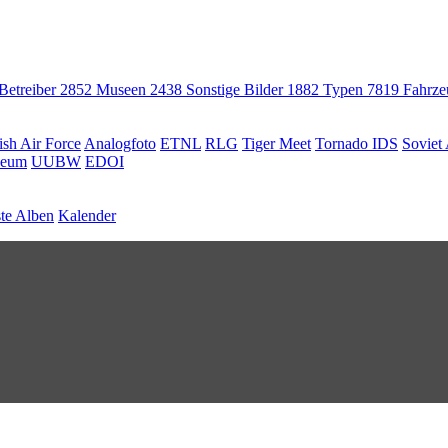
 Betreiber
2852
Museen
2438
Sonstige Bilder
1882
Typen
7819
Fahrz
ish Air Force
Analogfoto
ETNL
RLG
Tiger Meet
Tornado IDS
Soviet 
seum
UUBW
EDOI
te Alben
Kalender