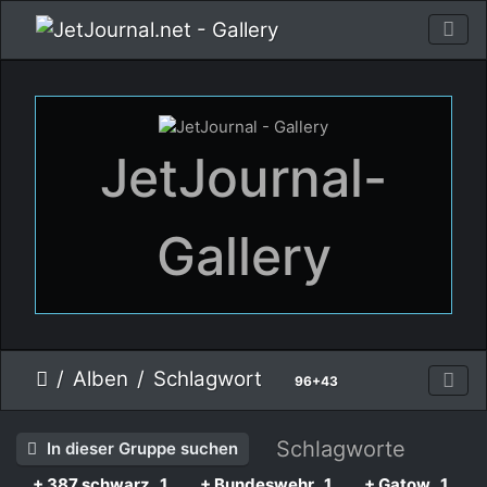
JetJournal-
Gallery
Alben
Schlagwort
96+43
Schlagworte
In dieser Gruppe suchen
+ 387 schwarz
1
+ Bundeswehr
1
+ Gatow
1