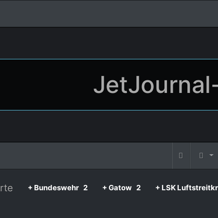
JetJournal
rte
+ Bundeswehr
2
+ Gatow
2
+ LSK Luftstreitk