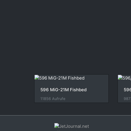
596 MiG-21M Fishbed
59
11856 Aufrufe
987