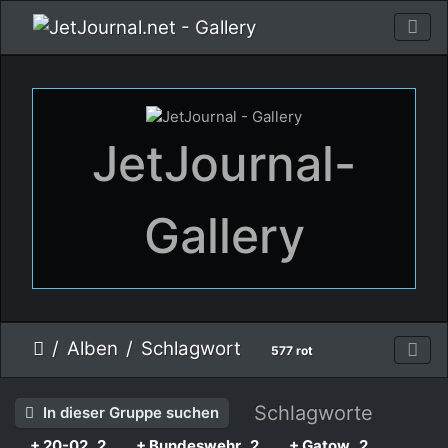
JetJournal-
Gallery
Alben
Schlagwort
577 rot
Schlagworte
In dieser Gruppe suchen
+ 20-02
2
+ Bundeswehr
2
+ Gatow
2