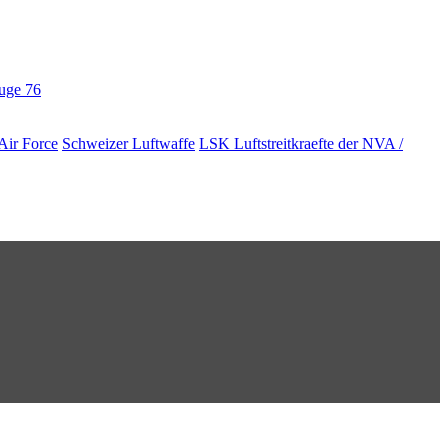
euge
76
Air Force
Schweizer Luftwaffe
LSK Luftstreitkraefte der NVA /