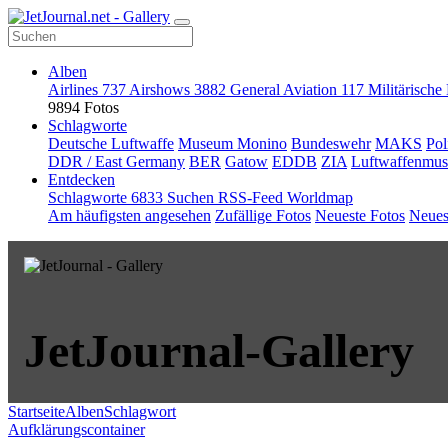
Alben
Airlines
737
Airshows
3882
General Aviation
117
Militärische
9894 Fotos
Schlagworte
Deutsche Luftwaffe
Museum Monino
Bundeswehr
MAKS
Pol
DDR / East Germany
BER
Gatow
EDDB
ZIA
Luftwaffenmu
Entdecken
Schlagworte
6833
Suchen
RSS-Feed
Worldmap
Am häufigsten angesehen
Zufällige Fotos
Neueste Fotos
Neues
JetJournal-Gallery
Startseite
Alben
Schlagwort
Aufklärungscontainer