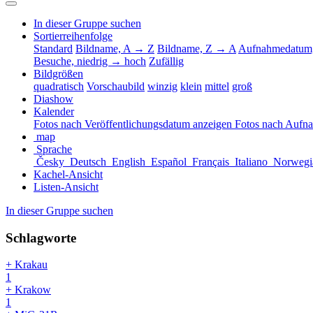
In dieser Gruppe suchen
Sortierreihenfolge
Standard
Bildname, A → Z
Bildname, Z → A
Aufnahmedatum,
Besuche, niedrig → hoch
Zufällig
Bildgrößen
quadratisch
Vorschaubild
winzig
klein
mittel
groß
Diashow
Kalender
Fotos nach Veröffentlichungsdatum anzeigen
Fotos nach Aufn
map
Sprache
Česky
Deutsch
English
Español
Français
Italiano
Norwegi
Kachel-Ansicht
Listen-Ansicht
In dieser Gruppe suchen
Schlagworte
+ Krakau
1
+ Krakow
1