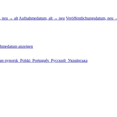
 neu → alt
Aufnahmedatum, alt → neu
Veröffentlichungsdatum, neu →
ahmedatum anzeigen
an nynorsk
Polski
Português
Русский
Українська