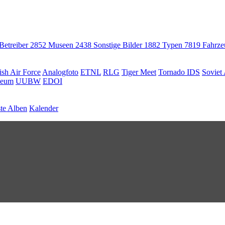
 Betreiber
2852
Museen
2438
Sonstige Bilder
1882
Typen
7819
Fahrz
ish Air Force
Analogfoto
ETNL
RLG
Tiger Meet
Tornado IDS
Soviet 
seum
UUBW
EDOI
te Alben
Kalender