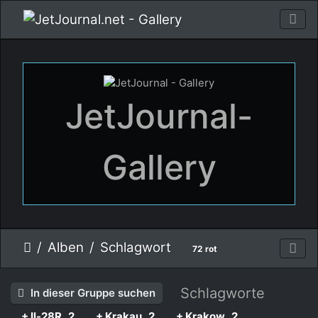
JetJournal-
Gallery
Alben
Schlagwort
72 rot
Schlagworte
In dieser Gruppe suchen
+ Il-28R
2
+ Krakau
2
+ Krakow
2