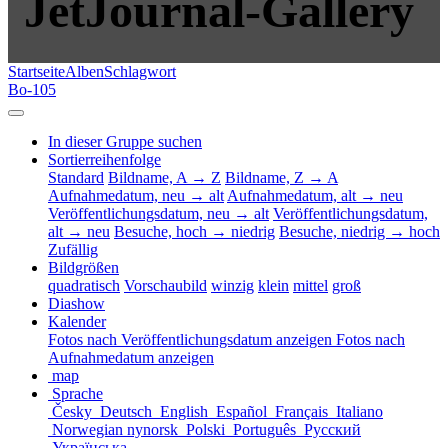
JetJournal-Gallery
Startseite
Alben
Schlagwort
Bo-105
In dieser Gruppe suchen
Sortierreihenfolge
Standard
Bildname, A → Z
Bildname, Z → A
Aufnahmedatum, neu → alt
Aufnahmedatum, alt → neu
Veröffentlichungsdatum, neu → alt
Veröffentlichungsdatum,
alt → neu
Besuche, hoch → niedrig
Besuche, niedrig → hoch
Zufällig
Bildgrößen
quadratisch
Vorschaubild
winzig
klein
mittel
groß
Diashow
Kalender
Fotos nach Veröffentlichungsdatum anzeigen
Fotos nach
Aufnahmedatum anzeigen
map
Sprache
Česky
Deutsch
English
Español
Français
Italiano
Norwegian nynorsk
Polski
Português
Русский
Українська