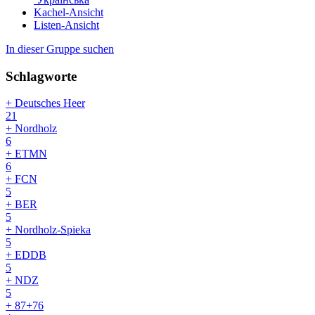
Kachel-Ansicht
Listen-Ansicht
In dieser Gruppe suchen
Schlagworte
+ Deutsches Heer
21
+ Nordholz
6
+ ETMN
6
+ FCN
5
+ BER
5
+ Nordholz-Spieka
5
+ EDDB
5
+ NDZ
5
+ 87+76