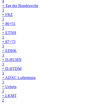
4
+ Tag der Bundeswehr
3
+ FRZ
3
+ 86+51
3
+ ETNH
3
+ 87+73
3
+ EDHK
3
+ D-HUHN
3
+ D-HTDM
3
+ ADAC Luftrettung
3
+ Uelzen
3
+ LKMT
2