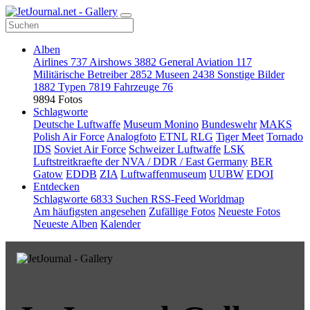
Alben
Airlines
737
Airshows
3882
General Aviation
117
Militärische Betreiber
2852
Museen
2438
Sonstige Bilder
1882
Typen
7819
Fahrzeuge
76
9894 Fotos
Schlagworte
Deutsche Luftwaffe
Museum Monino
Bundeswehr
MAKS
Polish Air Force
Analogfoto
ETNL
RLG
Tiger Meet
Tornado
IDS
Soviet Air Force
Schweizer Luftwaffe
LSK
Luftstreitkraefte der NVA / DDR / East Germany
BER
Gatow
EDDB
ZIA
Luftwaffenmuseum
UUBW
EDOI
Entdecken
Schlagworte
6833
Suchen
RSS-Feed
Worldmap
Am häufigsten angesehen
Zufällige Fotos
Neueste Fotos
Neueste Alben
Kalender