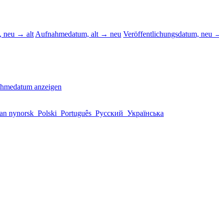
 neu → alt
Aufnahmedatum, alt → neu
Veröffentlichungsdatum, neu →
ahmedatum anzeigen
an nynorsk
Polski
Português
Русский
Українська