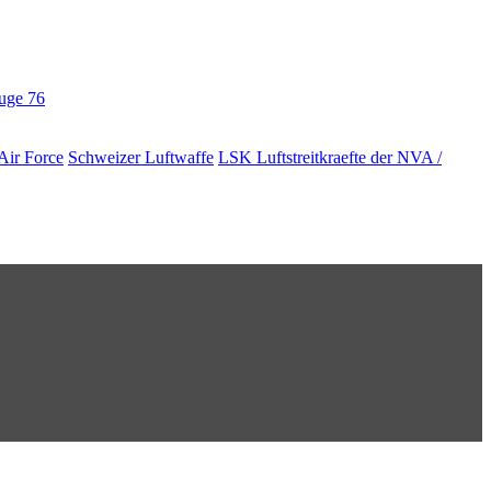
euge
76
Air Force
Schweizer Luftwaffe
LSK Luftstreitkraefte der NVA /