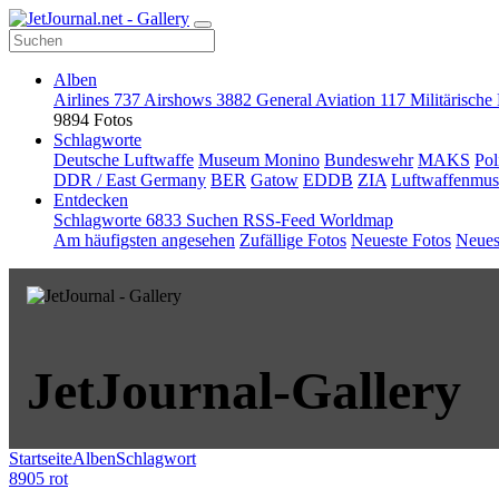
Alben
Airlines
737
Airshows
3882
General Aviation
117
Militärische
9894 Fotos
Schlagworte
Deutsche Luftwaffe
Museum Monino
Bundeswehr
MAKS
Pol
DDR / East Germany
BER
Gatow
EDDB
ZIA
Luftwaffenmu
Entdecken
Schlagworte
6833
Suchen
RSS-Feed
Worldmap
Am häufigsten angesehen
Zufällige Fotos
Neueste Fotos
Neues
JetJournal-Gallery
Startseite
Alben
Schlagwort
8905 rot