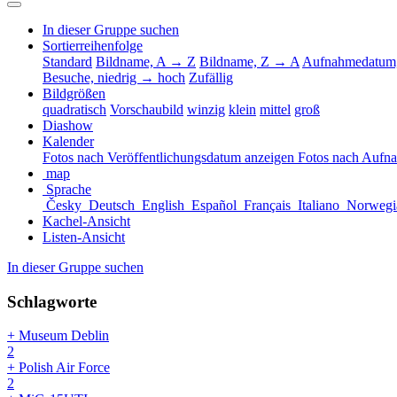
In dieser Gruppe suchen
Sortierreihenfolge
Standard
Bildname, A → Z
Bildname, Z → A
Aufnahmedatum,
Besuche, niedrig → hoch
Zufällig
Bildgrößen
quadratisch
Vorschaubild
winzig
klein
mittel
groß
Diashow
Kalender
Fotos nach Veröffentlichungsdatum anzeigen
Fotos nach Aufn
map
Sprache
Česky
Deutsch
English
Español
Français
Italiano
Norwegi
Kachel-Ansicht
Listen-Ansicht
In dieser Gruppe suchen
Schlagworte
+ Museum Deblin
2
+ Polish Air Force
2