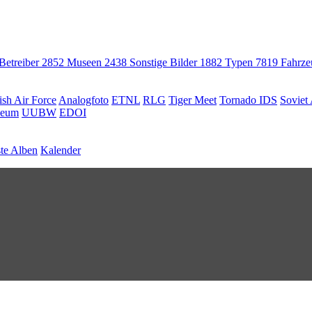
 Betreiber
2852
Museen
2438
Sonstige Bilder
1882
Typen
7819
Fahrz
ish Air Force
Analogfoto
ETNL
RLG
Tiger Meet
Tornado IDS
Soviet 
seum
UUBW
EDOI
te Alben
Kalender