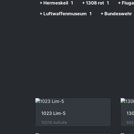
+ Hermeskeil
1
+ 1308 rot
1
+ Fluga
+ Luftwaffenmuseum
1
+ Bundeswehr
1023 Lim-5
130
10218 Aufrufe
692