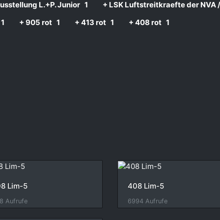
usstellung L.+P. Junior
1
+ LSK Luftstreitkraefte der NVA
1
+ 905 rot
1
+ 413 rot
1
+ 408 rot
1
8 Lim-5
408 Lim-5
8 Aufrufe
6994 Aufrufe