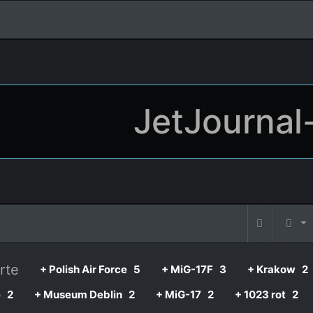
JetJournal
rte
+ Polish Air Force
5
+ MiG-17F
3
+ Krakow
2
e
2
+ Museum Deblin
2
+ MiG-17
2
+ 1023 rot
2