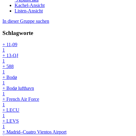
Kachel-Ansicht
Listen-Ansicht
In dieser Gruppe suchen
Schlagworte
+ 11-09
1
+ 13-QJ
1
+ 588
1
+ Bodø
1
+ Bodø lufthavn
1
+ French Air Force
1
+ LECU
1
+ LEVS
1
+ Madrid–Cuatro Vientos Airport