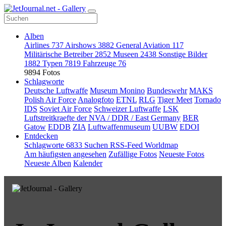
Alben
Airlines
737
Airshows
3882
General Aviation
117
Militärische Betreiber
2852
Museen
2438
Sonstige Bilder
1882
Typen
7819
Fahrzeuge
76
9894 Fotos
Schlagworte
Deutsche Luftwaffe
Museum Monino
Bundeswehr
MAKS
Polish Air Force
Analogfoto
ETNL
RLG
Tiger Meet
Tornado
IDS
Soviet Air Force
Schweizer Luftwaffe
LSK
Luftstreitkraefte der NVA / DDR / East Germany
BER
Gatow
EDDB
ZIA
Luftwaffenmuseum
UUBW
EDOI
Entdecken
Schlagworte
6833
Suchen
RSS-Feed
Worldmap
Am häufigsten angesehen
Zufällige Fotos
Neueste Fotos
Neueste Alben
Kalender