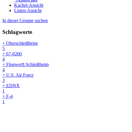
Kachel-Ansicht
Listen-Ansicht
In dieser Gruppe suchen
Schlagworte
+ Oberschleißheim
5
+ 67-0260
4
+ Flugwerft Schleißheim
4
+ U.S. Air Force
3
+ EDNX
1
+ F-4
1