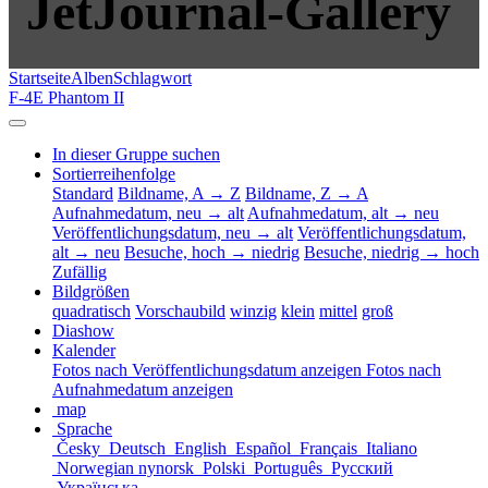
JetJournal-Gallery
Startseite
Alben
Schlagwort
F-4E Phantom II
In dieser Gruppe suchen
Sortierreihenfolge
Standard
Bildname, A → Z
Bildname, Z → A
Aufnahmedatum, neu → alt
Aufnahmedatum, alt → neu
Veröffentlichungsdatum, neu → alt
Veröffentlichungsdatum,
alt → neu
Besuche, hoch → niedrig
Besuche, niedrig → hoch
Zufällig
Bildgrößen
quadratisch
Vorschaubild
winzig
klein
mittel
groß
Diashow
Kalender
Fotos nach Veröffentlichungsdatum anzeigen
Fotos nach
Aufnahmedatum anzeigen
map
Sprache
Česky
Deutsch
English
Español
Français
Italiano
Norwegian nynorsk
Polski
Português
Русский
Українська