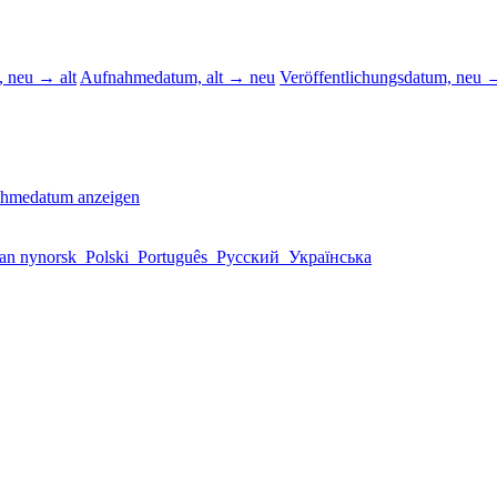
 neu → alt
Aufnahmedatum, alt → neu
Veröffentlichungsdatum, neu →
ahmedatum anzeigen
an nynorsk
Polski
Português
Русский
Українська