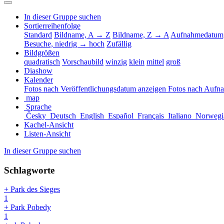
In dieser Gruppe suchen
Sortierreihenfolge
Standard
Bildname, A → Z
Bildname, Z → A
Aufnahmedatum,
Besuche, niedrig → hoch
Zufällig
Bildgrößen
quadratisch
Vorschaubild
winzig
klein
mittel
groß
Diashow
Kalender
Fotos nach Veröffentlichungsdatum anzeigen
Fotos nach Aufn
map
Sprache
Česky
Deutsch
English
Español
Français
Italiano
Norwegi
Kachel-Ansicht
Listen-Ansicht
In dieser Gruppe suchen
Schlagworte
+ Park des Sieges
1
+ Park Pobedy
1