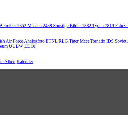
 Betreiber
2852
Museen
2438
Sonstige Bilder
1882
Typen
7819
Fahrz
ish Air Force
Analogfoto
ETNL
RLG
Tiger Meet
Tornado IDS
Soviet 
seum
UUBW
EDOI
te Alben
Kalender