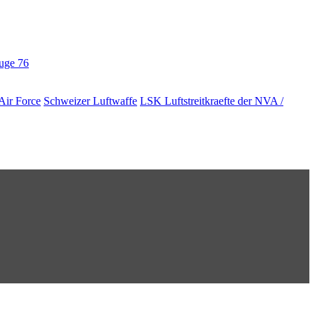
euge
76
Air Force
Schweizer Luftwaffe
LSK Luftstreitkraefte der NVA /