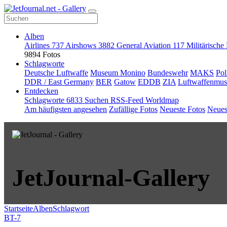
Alben
Airlines
737
Airshows
3882
General Aviation
117
Militärische
9894 Fotos
Schlagworte
Deutsche Luftwaffe
Museum Monino
Bundeswehr
MAKS
Pol
DDR / East Germany
BER
Gatow
EDDB
ZIA
Luftwaffenmu
Entdecken
Schlagworte
6833
Suchen
RSS-Feed
Worldmap
Am häufigsten angesehen
Zufällige Fotos
Neueste Fotos
Neues
JetJournal-Gallery
Startseite
Alben
Schlagwort
BT-7