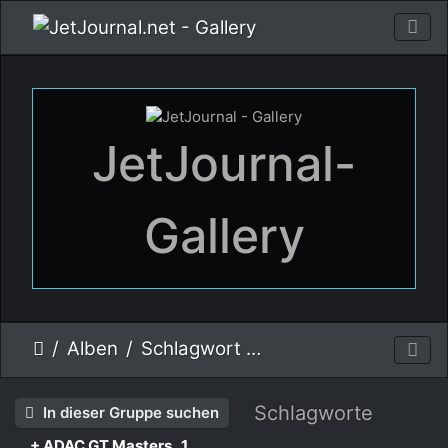
JetJournal-
Gallery
Alben
Schlagwort
BMW Alpina B6 GT3
Schlagworte
In dieser Gruppe suchen
+ ADAC GT Masters
1