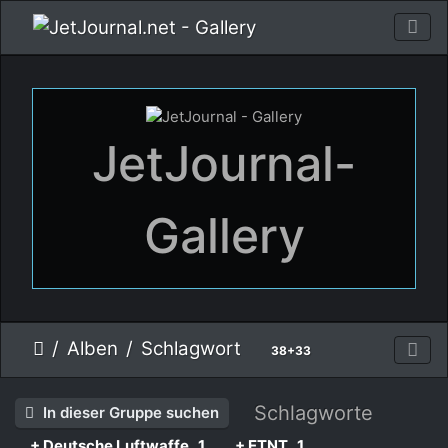
JetJournal-
Gallery
Alben
Schlagwort
38+33
Schlagworte
In dieser Gruppe suchen
+ Deutsche Luftwaffe
1
+ ETNT
1