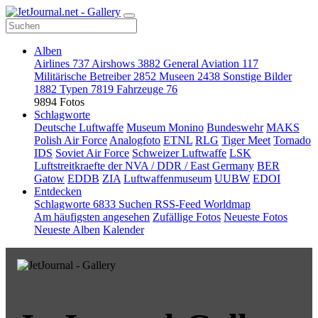
Alben
Airlines
737
Airshows
3882
General Aviation
117
Militärische Betreiber
2852
Museen
2438
Sonstige Bilder
1882
Typen
7819
Fahrzeuge
76
9894 Fotos
Schlagworte
Deutsche Luftwaffe
Museum Monino
Bundeswehr
MAKS
Polish Air Force
Analogfoto
ETNL
RLG
Tiger Meet
Tornado
IDS
Soviet Air Force
Schweizer Luftwaffe
LSK
Luftstreitkraefte der NVA / DDR / East Germany
BER
Gatow
EDDB
ZIA
Luftwaffenmuseum
UUBW
EDOI
Entdecken
Schlagworte
6833
Suchen
RSS-Feed
Worldmap
Am häufigsten angesehen
Zufällige Fotos
Neueste Fotos
Neueste Alben
Kalender