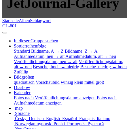
JetJournal-Gallery
Startseite
Alben
Schlagwort
CL-601
In dieser Gruppe suchen
Sortierreihenfolge
Standard
Bildname, A → Z
Bildname, Z → A
Aufnahmedatum, neu → alt
Aufnahmedatum, alt → neu
Veröffentlichungsdatum, neu → alt
Veröffentlichungsdatum,
alt → neu
Besuche, hoch → niedrig
Besuche, niedrig → hoch
Zufällig
Bildgrößen
quadratisch
Vorschaubild
winzig
klein
mittel
groß
Diashow
Kalender
Fotos nach Veröffentlichungsdatum anzeigen
Fotos nach
Aufnahmedatum anzeigen
map
Sprache
Česky
Deutsch
English
Español
Français
Italiano
Norwegian nynorsk
Polski
Português
Русский
Українська