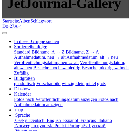
JetJournal-Gallery
Startseite
Alben
Schlagwort
Do-27A-4
In dieser Gruppe suchen
Sortierreihenfolge
Standard
Bildname, A → Z
Bildname, Z → A
Aufnahmedatum, neu → alt
Aufnahmedatum, alt → neu
Veröffentlichungsdatum, neu → alt
Veröffentlichungsdatum,
alt → neu
Besuche, hoch → niedrig
Besuche, niedrig → hoch
Zufällig
Bildgrößen
quadratisch
Vorschaubild
winzig
klein
mittel
groß
Diashow
Kalender
Fotos nach Veröffentlichungsdatum anzeigen
Fotos nach
Aufnahmedatum anzeigen
map
Sprache
Česky
Deutsch
English
Español
Français
Italiano
Norwegian nynorsk
Polski
Português
Русский
Українська