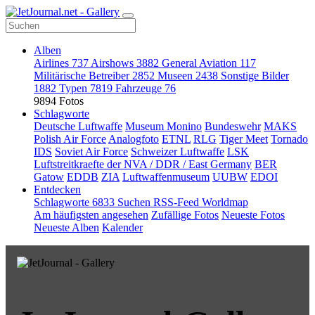
Alben
Airlines
737
Airshows
3882
General Aviation
117
Militärische Betreiber
2852
Museen
2438
Sonstige Bilder
1882
Typen
7819
Fahrzeuge
76
9894 Fotos
Schlagworte
Deutsche Luftwaffe
Museum Monino
Bundeswehr
MAKS
Polish Air Force
Analogfoto
ETNL
RLG
Tiger Meet
Tornado
IDS
Soviet Air Force
Schweizer Luftwaffe
LSK
Luftstreitkraefte der NVA / DDR / East Germany
BER
Gatow
EDDB
ZIA
Luftwaffenmuseum
UUBW
EDOI
Entdecken
Schlagworte
6833
Suchen
RSS-Feed
Worldmap
Am häufigsten angesehen
Zufällige Fotos
Neueste Fotos
Neueste Alben
Kalender