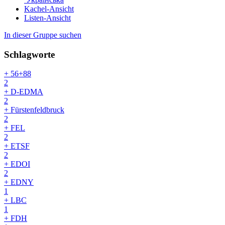
Kachel-Ansicht
Listen-Ansicht
In dieser Gruppe suchen
Schlagworte
+ 56+88
2
+ D-EDMA
2
+ Fürstenfeldbruck
2
+ FEL
2
+ ETSF
2
+ EDOI
2
+ EDNY
1
+ LBC
1
+ FDH