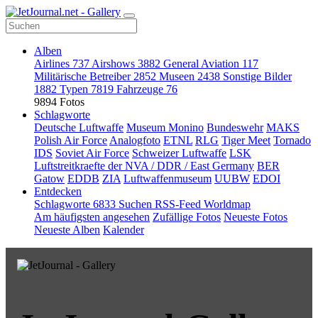
Alben
Airlines
737
Airshows
3882
General Aviation
117
Militärische Betreiber
2852
Museen
2438
Sonstige Bilder
1882
Typen
7819
Fahrzeuge
76
9894 Fotos
Schlagworte
Deutsche Luftwaffe
Museum Monino
Bundeswehr
MAKS
Polish Air Force
Analogfoto
ETNL
RLG
Tiger Meet
Tornado
IDS
Soviet Air Force
Schweizer Luftwaffe
LSK
Luftstreitkraefte der NVA / DDR / East Germany
BER
Gatow
EDDB
ZIA
Luftwaffenmuseum
UUBW
EDOI
Entdecken
Schlagworte
6833
Suchen
RSS-Feed
Worldmap
Am häufigsten angesehen
Zufällige Fotos
Neueste Fotos
Neueste Alben
Kalender