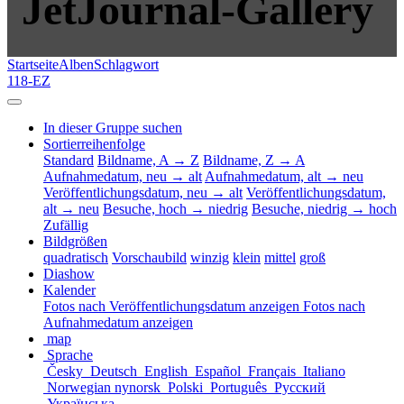
JetJournal-Gallery
Startseite
Alben
Schlagwort
118-EZ
In dieser Gruppe suchen
Sortierreihenfolge
Standard
Bildname, A → Z
Bildname, Z → A
Aufnahmedatum, neu → alt
Aufnahmedatum, alt → neu
Veröffentlichungsdatum, neu → alt
Veröffentlichungsdatum,
alt → neu
Besuche, hoch → niedrig
Besuche, niedrig → hoch
Zufällig
Bildgrößen
quadratisch
Vorschaubild
winzig
klein
mittel
groß
Diashow
Kalender
Fotos nach Veröffentlichungsdatum anzeigen
Fotos nach
Aufnahmedatum anzeigen
map
Sprache
Česky
Deutsch
English
Español
Français
Italiano
Norwegian nynorsk
Polski
Português
Русский
Українська