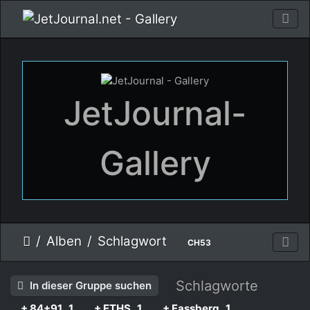
JetJournal-
Gallery
Alben
Schlagwort
CH53
Schlagworte
In dieser Gruppe suchen
+ 84+91
1
+ ETHS
1
+ Fassberg
1