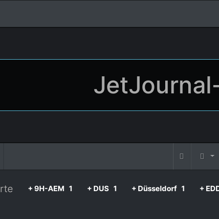
JetJournal
rte
+ 9H-AEM
1
+ DUS
1
+ Düsseldorf
1
+ ED