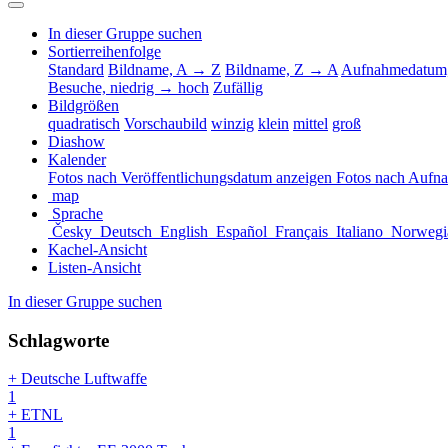
In dieser Gruppe suchen
Sortierreihenfolge
Standard
Bildname, A → Z
Bildname, Z → A
Aufnahmedatum,
Besuche, niedrig → hoch
Zufällig
Bildgrößen
quadratisch
Vorschaubild
winzig
klein
mittel
groß
Diashow
Kalender
Fotos nach Veröffentlichungsdatum anzeigen
Fotos nach Aufn
map
Sprache
Česky
Deutsch
English
Español
Français
Italiano
Norwegi
Kachel-Ansicht
Listen-Ansicht
In dieser Gruppe suchen
Schlagworte
+ Deutsche Luftwaffe
1
+ ETNL
1