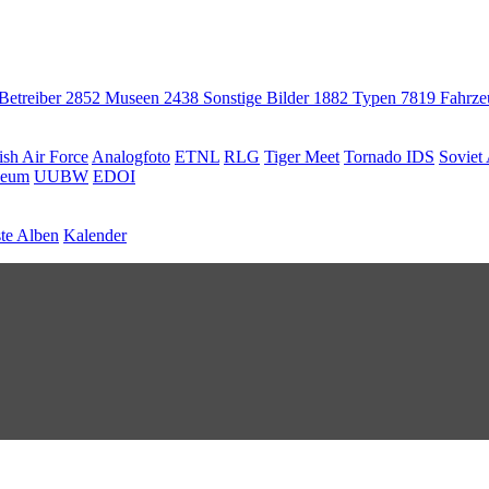
 Betreiber
2852
Museen
2438
Sonstige Bilder
1882
Typen
7819
Fahrz
ish Air Force
Analogfoto
ETNL
RLG
Tiger Meet
Tornado IDS
Soviet 
seum
UUBW
EDOI
te Alben
Kalender