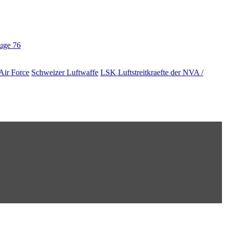
euge
76
Air Force
Schweizer Luftwaffe
LSK Luftstreitkraefte der NVA /