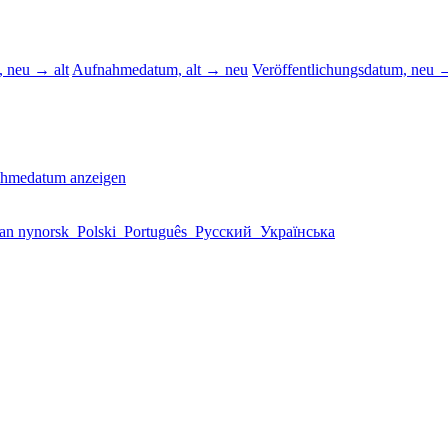
 neu → alt
Aufnahmedatum, alt → neu
Veröffentlichungsdatum, neu →
ahmedatum anzeigen
an nynorsk
Polski
Português
Русский
Українська