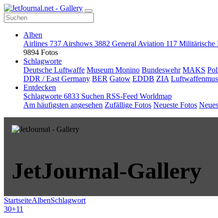
Alben
Airlines
737
Airshows
3882
General Aviation
117
Militärische
9894 Fotos
Schlagworte
Deutsche Luftwaffe
Museum Monino
Bundeswehr
MAKS
Pol
DDR / East Germany
BER
Gatow
EDDB
ZIA
Luftwaffenmu
Entdecken
Schlagworte
6833
Suchen
RSS-Feed
Worldmap
Am häufigsten angesehen
Zufällige Fotos
Neueste Fotos
Neues
JetJournal-Gallery
Startseite
Alben
Schlagwort
30+11