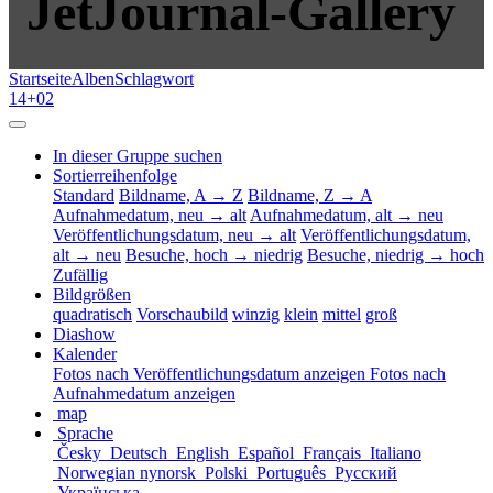
JetJournal-Gallery
Startseite
Alben
Schlagwort
14+02
In dieser Gruppe suchen
Sortierreihenfolge
Standard
Bildname, A → Z
Bildname, Z → A
Aufnahmedatum, neu → alt
Aufnahmedatum, alt → neu
Veröffentlichungsdatum, neu → alt
Veröffentlichungsdatum,
alt → neu
Besuche, hoch → niedrig
Besuche, niedrig → hoch
Zufällig
Bildgrößen
quadratisch
Vorschaubild
winzig
klein
mittel
groß
Diashow
Kalender
Fotos nach Veröffentlichungsdatum anzeigen
Fotos nach
Aufnahmedatum anzeigen
map
Sprache
Česky
Deutsch
English
Español
Français
Italiano
Norwegian nynorsk
Polski
Português
Русский
Українська