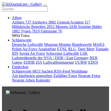
Alben
Airlines
737
Airshows
3882
General Aviation
117
Militärische Betreiber
2852
Museen
2438
Sonstige Bilder
1882
Typen
7819
Fahrzeuge
76
9894 Fotos
Schlagworte
Deutsche Luftwaffe
Museum Monino
Bundeswehr
MAKS
Polish Air Force
Analogfoto
ETNL
RLG
Tiger Meet
Tornado
IDS
Soviet Air Force
Schweizer Luftwaffe
LSK
Luftstreitkraefte der NVA / DDR / East Germany
BER
Gatow
EDDB
ZIA
Luftwaffenmuseum
UUBW
EDOI
Entdecken
Schlagworte
6833
Suchen
RSS-Feed
Worldmap
Am häufigsten angesehen
Zufällige Fotos
Neueste Fotos
Neueste Alben
Kalender