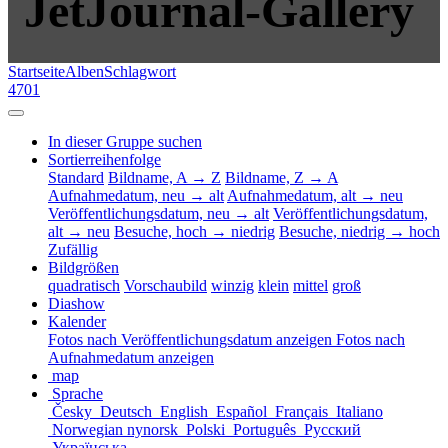
JetJournal-Gallery
Startseite
Alben
Schlagwort
4701
In dieser Gruppe suchen
Sortierreihenfolge
Standard
Bildname, A → Z
Bildname, Z → A
Aufnahmedatum, neu → alt
Aufnahmedatum, alt → neu
Veröffentlichungsdatum, neu → alt
Veröffentlichungsdatum,
alt → neu
Besuche, hoch → niedrig
Besuche, niedrig → hoch
Zufällig
Bildgrößen
quadratisch
Vorschaubild
winzig
klein
mittel
groß
Diashow
Kalender
Fotos nach Veröffentlichungsdatum anzeigen
Fotos nach
Aufnahmedatum anzeigen
map
Sprache
Česky
Deutsch
English
Español
Français
Italiano
Norwegian nynorsk
Polski
Português
Русский
Українська