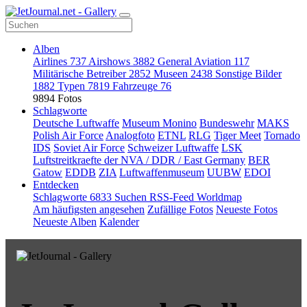
Alben
Airlines
737
Airshows
3882
General Aviation
117
Militärische Betreiber
2852
Museen
2438
Sonstige Bilder
1882
Typen
7819
Fahrzeuge
76
9894 Fotos
Schlagworte
Deutsche Luftwaffe
Museum Monino
Bundeswehr
MAKS
Polish Air Force
Analogfoto
ETNL
RLG
Tiger Meet
Tornado
IDS
Soviet Air Force
Schweizer Luftwaffe
LSK
Luftstreitkraefte der NVA / DDR / East Germany
BER
Gatow
EDDB
ZIA
Luftwaffenmuseum
UUBW
EDOI
Entdecken
Schlagworte
6833
Suchen
RSS-Feed
Worldmap
Am häufigsten angesehen
Zufällige Fotos
Neueste Fotos
Neueste Alben
Kalender