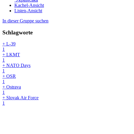
Kachel-Ansicht
Listen-Ansicht
In dieser Gruppe suchen
Schlagworte
+ L-39
1
+ LKMT
1
+ NATO Days
1
+ OSR
1
+ Ostrava
1
+ Slovak Air Force
1