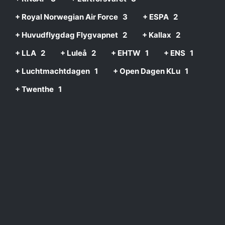
+ Royal Norwegian Air Force
3
+ ESPA
2
+ Huvudflygdag Flygvapnet
2
+ Kallax
2
+ LLA
2
+ Luleå
2
+ EHTW
1
+ ENS
1
+ Luchtmachtdagen
1
+ Open Dagen KLu
1
+ Twenthe
1