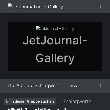
JetJournal-
Gallery
Alben
Schlagwort
331skv
Schlagworte
In dieser Gruppe suchen
+ RNoAF
3
+ Luftforsvaret
3