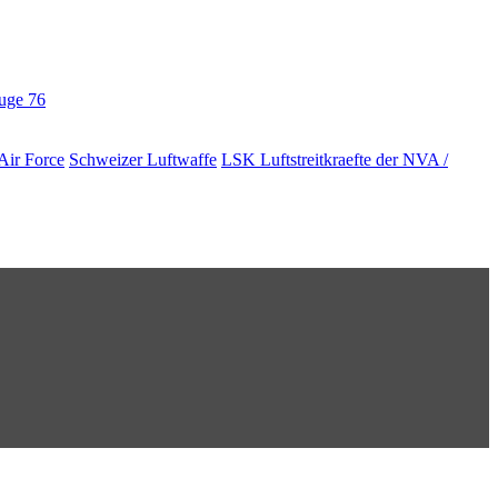
euge
76
Air Force
Schweizer Luftwaffe
LSK Luftstreitkraefte der NVA /