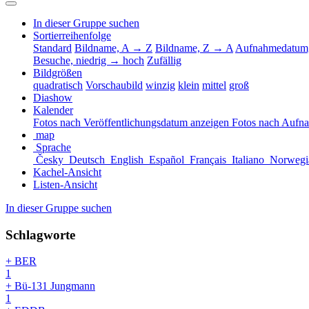
In dieser Gruppe suchen
Sortierreihenfolge
Standard
Bildname, A → Z
Bildname, Z → A
Aufnahmedatum,
Besuche, niedrig → hoch
Zufällig
Bildgrößen
quadratisch
Vorschaubild
winzig
klein
mittel
groß
Diashow
Kalender
Fotos nach Veröffentlichungsdatum anzeigen
Fotos nach Aufn
map
Sprache
Česky
Deutsch
English
Español
Français
Italiano
Norwegi
Kachel-Ansicht
Listen-Ansicht
In dieser Gruppe suchen
Schlagworte
+ BER
1
+ Bü-131 Jungmann
1