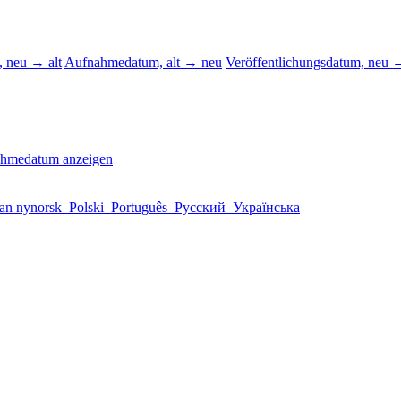
 neu → alt
Aufnahmedatum, alt → neu
Veröffentlichungsdatum, neu →
ahmedatum anzeigen
an nynorsk
Polski
Português
Русский
Українська