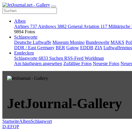
Alben
Airlines
737
Airshows
3882
General Aviation
117
Militärische
9894 Fotos
Schlagworte
Deutsche Luftwaffe
Museum Monino
Bundeswehr
MAKS
Pol
DDR / East Germany
BER
Gatow
EDDB
ZIA
Luftwaffenmu
Entdecken
Schlagworte
6833
Suchen
RSS-Feed
Worldmap
Am häufigsten angesehen
Zufällige Fotos
Neueste Fotos
Neues
JetJournal-Gallery
Startseite
Alben
Schlagwort
D-EFQP