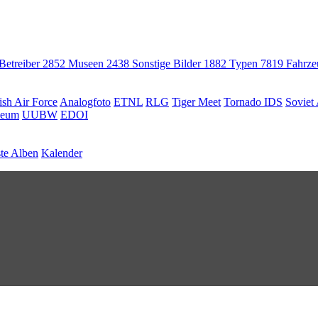
 Betreiber
2852
Museen
2438
Sonstige Bilder
1882
Typen
7819
Fahrz
ish Air Force
Analogfoto
ETNL
RLG
Tiger Meet
Tornado IDS
Soviet 
seum
UUBW
EDOI
te Alben
Kalender