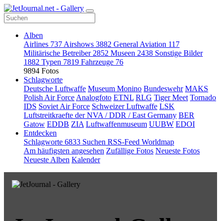
Alben
Airlines
737
Airshows
3882
General Aviation
117
Militärische Betreiber
2852
Museen
2438
Sonstige Bilder
1882
Typen
7819
Fahrzeuge
76
9894 Fotos
Schlagworte
Deutsche Luftwaffe
Museum Monino
Bundeswehr
MAKS
Polish Air Force
Analogfoto
ETNL
RLG
Tiger Meet
Tornado
IDS
Soviet Air Force
Schweizer Luftwaffe
LSK
Luftstreitkraefte der NVA / DDR / East Germany
BER
Gatow
EDDB
ZIA
Luftwaffenmuseum
UUBW
EDOI
Entdecken
Schlagworte
6833
Suchen
RSS-Feed
Worldmap
Am häufigsten angesehen
Zufällige Fotos
Neueste Fotos
Neueste Alben
Kalender