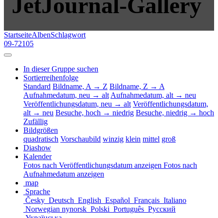
JetJournal-Gallery
Startseite
Alben
Schlagwort
09-72105
In dieser Gruppe suchen
Sortierreihenfolge
Standard
Bildname, A → Z
Bildname, Z → A
Aufnahmedatum, neu → alt
Aufnahmedatum, alt → neu
Veröffentlichungsdatum, neu → alt
Veröffentlichungsdatum,
alt → neu
Besuche, hoch → niedrig
Besuche, niedrig → hoch
Zufällig
Bildgrößen
quadratisch
Vorschaubild
winzig
klein
mittel
groß
Diashow
Kalender
Fotos nach Veröffentlichungsdatum anzeigen
Fotos nach
Aufnahmedatum anzeigen
map
Sprache
Česky
Deutsch
English
Español
Français
Italiano
Norwegian nynorsk
Polski
Português
Русский
Українська