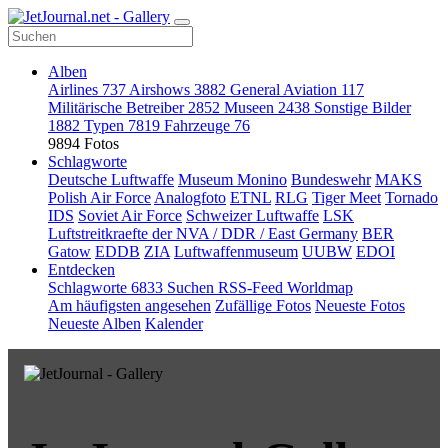
Alben
Airlines
737
Airshows
3882
General Aviation
117
Militärische Betreiber
2852
Museen
2438
Sonstige Bilder
1882
Typen
7819
Fahrzeuge
76
9894 Fotos
Schlagworte
Deutsche Luftwaffe
Museum Monino
Bundeswehr
MAKS
Polish Air Force
Analogfoto
ETNL
RLG
Tiger Meet
Tornado
IDS
Soviet Air Force
Schweizer Luftwaffe
LSK
Luftstreitkraefte der NVA / DDR / East Germany
BER
Gatow
EDDB
ZIA
Luftwaffenmuseum
UUBW
EDOI
Entdecken
Schlagworte
6833
Suchen
RSS-Feed
Worldmap
Am häufigsten angesehen
Zufällige Fotos
Neueste Fotos
Neueste Alben
Kalender