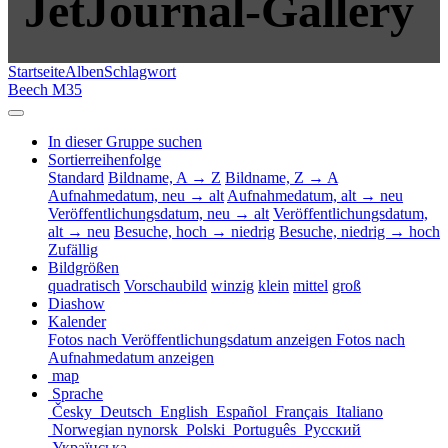
JetJournal-Gallery
Startseite
Alben
Schlagwort
Beech M35
In dieser Gruppe suchen
Sortierreihenfolge
Standard
Bildname, A → Z
Bildname, Z → A
Aufnahmedatum, neu → alt
Aufnahmedatum, alt → neu
Veröffentlichungsdatum, neu → alt
Veröffentlichungsdatum,
alt → neu
Besuche, hoch → niedrig
Besuche, niedrig → hoch
Zufällig
Bildgrößen
quadratisch
Vorschaubild
winzig
klein
mittel
groß
Diashow
Kalender
Fotos nach Veröffentlichungsdatum anzeigen
Fotos nach
Aufnahmedatum anzeigen
map
Sprache
Česky
Deutsch
English
Español
Français
Italiano
Norwegian nynorsk
Polski
Português
Русский
Українська