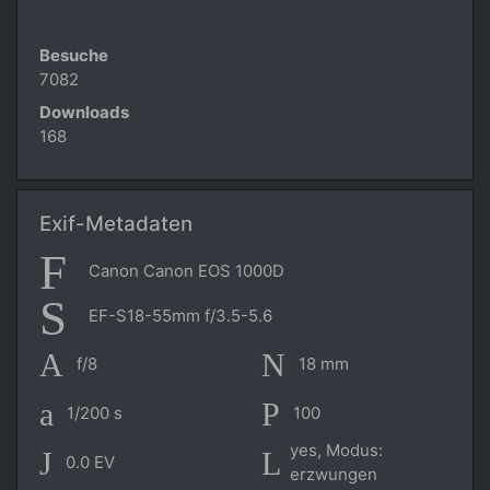
Besuche
7082
Downloads
168
Exif-Metadaten
Canon Canon EOS 1000D
EF-S18-55mm f/3.5-5.6
f/8
18 mm
1/200 s
100
yes, Modus:
0.0 EV
erzwungen