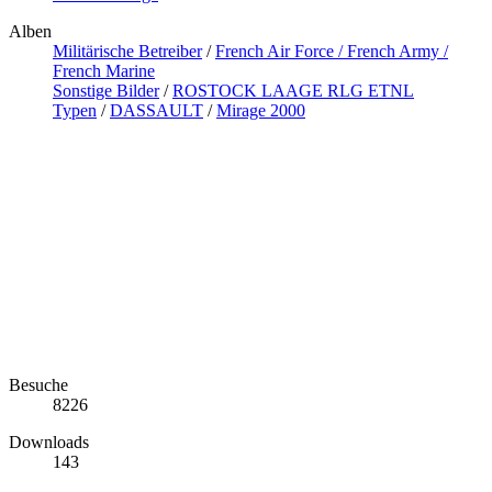
Alben
Militärische Betreiber
/
French Air Force / French Army /
French Marine
Sonstige Bilder
/
ROSTOCK LAAGE RLG ETNL
Typen
/
DASSAULT
/
Mirage 2000
Besuche
8226
Downloads
143