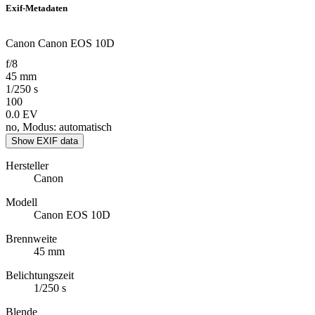
Exif-Metadaten
Canon Canon EOS 10D
f/8
45 mm
1/250 s
100
0.0 EV
no, Modus: automatisch
Show EXIF data
Hersteller
Canon
Modell
Canon EOS 10D
Brennweite
45 mm
Belichtungszeit
1/250 s
Blende