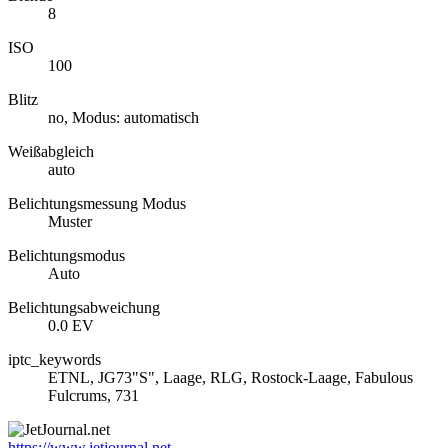
8
ISO
100
Blitz
no, Modus: automatisch
Weißabgleich
auto
Belichtungsmessung Modus
Muster
Belichtungsmodus
Auto
Belichtungsabweichung
0.0 EV
iptc_keywords
ETNL, JG73"S", Laage, RLG, Rostock-Laage, Fabulous
Fulcrums, 731
https://www.jetjournal.net