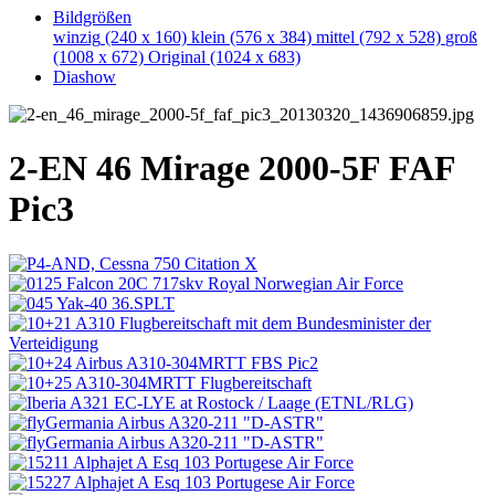
Bildgrößen
winzig
(240 x 160)
klein
(576 x 384)
mittel
(792 x 528)
groß
(1008 x 672)
Original
(1024 x 683)
Diashow
2-EN 46 Mirage 2000-5F FAF
Pic3