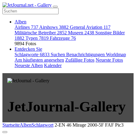
Alben
Airlines
737
Airshows
3882
General Aviation
117
Militärische Betreiber
2852
Museen
2438
Sonstige Bilder
1882
Typen
7819
Fahrzeuge
76
9894 Fotos
Entdecken Sie
Schlagworte
6833
Suchen
Benachrichtigungen
Worldmap
Am häufigsten angesehen
Zufällige Fotos
Neueste Fotos
Neueste Alben
Kalender
JetJournal-Gallery
Startseite
Alben
Schlagwort
2-EN 46 Mirage 2000-5F FAF Pic3