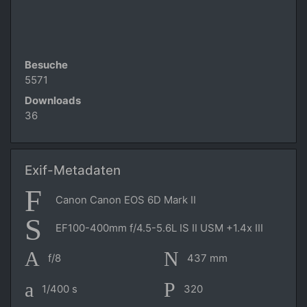
Besuche
5571
Downloads
36
Exif-Metadaten
Canon Canon EOS 6D Mark II
EF100-400mm f/4.5-5.6L IS II USM +1.4x III
f/8
437 mm
1/400 s
320