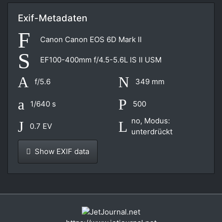
Exif-Metadaten
Canon Canon EOS 6D Mark II
EF100-400mm f/4.5-5.6L IS II USM
f/5.6
349 mm
1/640 s
500
no, Modus:
0.7 EV
unterdrückt
Show EXIF data