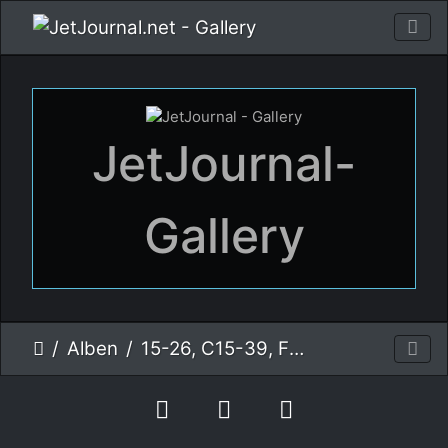
JetJournal-
Gallery
Alben
15-26, C15-39, F/A-18C, Spanisch Air Force