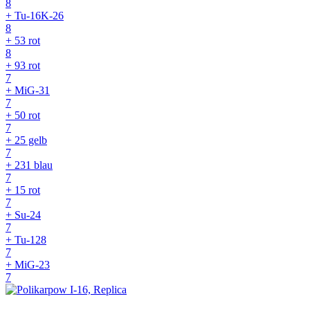
8
+ Tu-16K-26
8
+ 53 rot
8
+ 93 rot
7
+ MiG-31
7
+ 50 rot
7
+ 25 gelb
7
+ 231 blau
7
+ 15 rot
7
+ Su-24
7
+ Tu-128
7
+ MiG-23
7