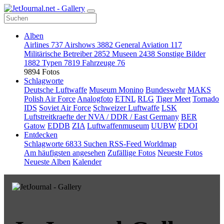
Alben
Airlines
737
Airshows
3882
General Aviation
117
Militärische Betreiber
2852
Museen
2438
Sonstige Bilder
1882
Typen
7819
Fahrzeuge
76
9894 Fotos
Schlagworte
Deutsche Luftwaffe
Museum Monino
Bundeswehr
MAKS
Polish Air Force
Analogfoto
ETNL
RLG
Tiger Meet
Tornado
IDS
Soviet Air Force
Schweizer Luftwaffe
LSK
Luftstreitkraefte der NVA / DDR / East Germany
BER
Gatow
EDDB
ZIA
Luftwaffenmuseum
UUBW
EDOI
Entdecken
Schlagworte
6833
Suchen
RSS-Feed
Worldmap
Am häufigsten angesehen
Zufällige Fotos
Neueste Fotos
Neueste Alben
Kalender