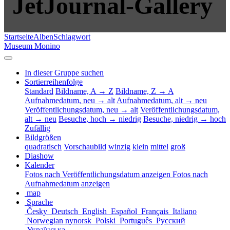
JetJournal-Gallery
Startseite
Alben
Schlagwort
Museum Monino
In dieser Gruppe suchen
Sortierreihenfolge
Standard
Bildname, A → Z
Bildname, Z → A
Aufnahmedatum, neu → alt
Aufnahmedatum, alt → neu
Veröffentlichungsdatum, neu → alt
Veröffentlichungsdatum,
alt → neu
Besuche, hoch → niedrig
Besuche, niedrig → hoch
Zufällig
Bildgrößen
quadratisch
Vorschaubild
winzig
klein
mittel
groß
Diashow
Kalender
Fotos nach Veröffentlichungsdatum anzeigen
Fotos nach
Aufnahmedatum anzeigen
map
Sprache
Česky
Deutsch
English
Español
Français
Italiano
Norwegian nynorsk
Polski
Português
Русский
Українська