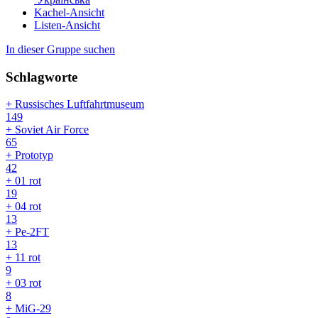
Kachel-Ansicht
Listen-Ansicht
In dieser Gruppe suchen
Schlagworte
+ Russisches Luftfahrtmuseum
149
+ Soviet Air Force
65
+ Prototyp
42
+ 01 rot
19
+ 04 rot
13
+ Pe-2FT
13
+ 11 rot
9
+ 03 rot
8
+ MiG-29