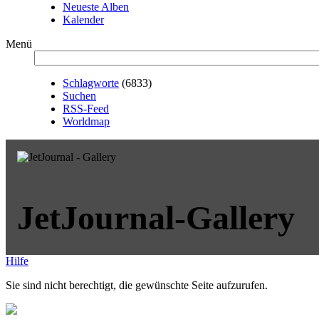
Neueste Alben
Kalender
Menü
Schlagworte
(6833)
Suchen
RSS-Feed
Worldmap
JetJournal-Gallery
Hilfe
Sie sind nicht berechtigt, die gewünschte Seite aufzurufen.