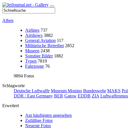
Alben
Airlines
737
Airshows
3882
General Aviation
117
Militärische Betreiber
2852
Museen
2438
Sonstige Bilder
1882
Typen
7819
Fahrzeuge
76
9894 Fotos
Schlagworte
Deutsche Luftwaffe
Museum Monino
Bundeswehr
MAKS
Pol
DDR / East Germany
BER
Gatow
EDDB
ZIA
Luftwaffenmu
Erweitert
Am häufigsten angesehen
Zufällige Fotos
Neueste Fotos