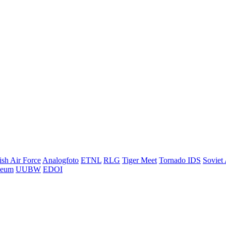
ish Air Force
Analogfoto
ETNL
RLG
Tiger Meet
Tornado IDS
Soviet 
seum
UUBW
EDOI