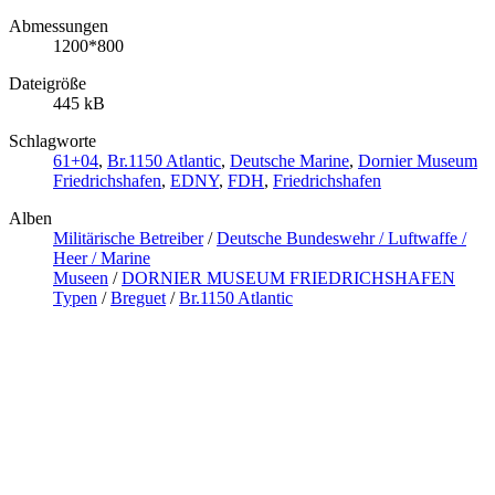
Abmessungen
1200*800
Dateigröße
445 kB
Schlagworte
61+04
,
Br.1150 Atlantic
,
Deutsche Marine
,
Dornier Museum
Friedrichshafen
,
EDNY
,
FDH
,
Friedrichshafen
Alben
Militärische Betreiber
/
Deutsche Bundeswehr / Luftwaffe /
Heer / Marine
Museen
/
DORNIER MUSEUM FRIEDRICHSHAFEN
Typen
/
Breguet
/
Br.1150 Atlantic