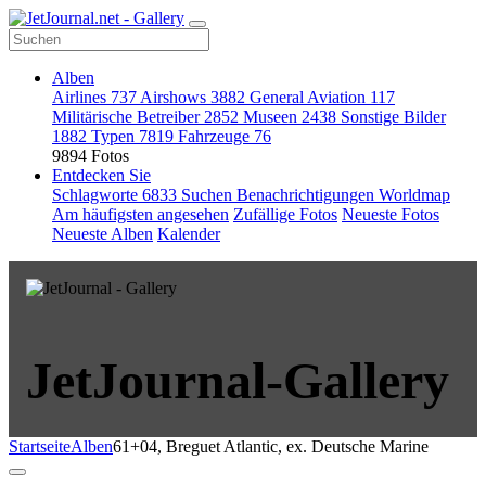
Alben
Airlines
737
Airshows
3882
General Aviation
117
Militärische Betreiber
2852
Museen
2438
Sonstige Bilder
1882
Typen
7819
Fahrzeuge
76
9894 Fotos
Entdecken Sie
Schlagworte
6833
Suchen
Benachrichtigungen
Worldmap
Am häufigsten angesehen
Zufällige Fotos
Neueste Fotos
Neueste Alben
Kalender
JetJournal-Gallery
Startseite
Alben
61+04, Breguet Atlantic, ex. Deutsche Marine