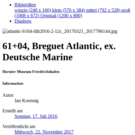
Bildgrößen
winzig
(240 x 160)
klein
(576 x 384)
mittel
(792 x 528)
groß
(1008 x 672)
Original
(1200 x 800)
Diashow
61+04, Breguet Atlantic, ex.
Deutsche Marine
Dornier Museum Friedrichshafen
Information
Autor
Jan Koennig
Erstellt am
Sonntag, 17. Juli 2016
Veröffentlicht am
Mittwoch, 22. November 2017