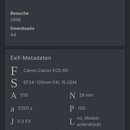
Besuche
5696
Downloads
44
Exif-Metadaten
Canon Canon EOS 6D
EF24-105mm f/4L IS USM
f/10
28 mm
1/200 s
100
no, Modus:
0.3 EV
unterdrückt