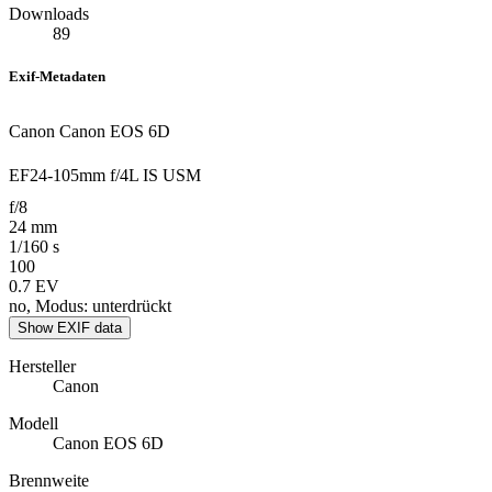
Downloads
89
Exif-Metadaten
Canon Canon EOS 6D
EF24-105mm f/4L IS USM
f/8
24 mm
1/160 s
100
0.7 EV
no, Modus: unterdrückt
Show EXIF data
Hersteller
Canon
Modell
Canon EOS 6D
Brennweite