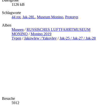
Dateigröße
1126 kB
Schlagworte
44 rot
,
Jak-28L
,
Museum Monino
,
Prototyp
Alben
Museen
/
RUSSISCHES LUFTFAHRTMUSEUM
MONINO
/
Monino 2019
Typen
/
Jakowlew / Yakovlev
/
Jak-25 / Jak-27 / Jak-28
Besuche
5912