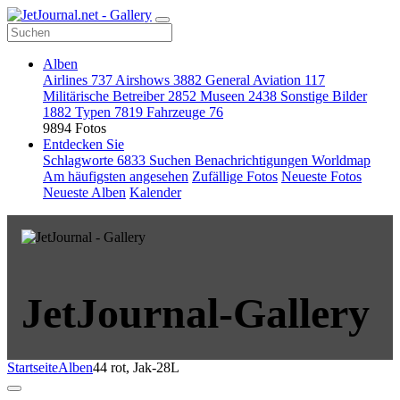
Alben
Airlines
737
Airshows
3882
General Aviation
117
Militärische Betreiber
2852
Museen
2438
Sonstige Bilder
1882
Typen
7819
Fahrzeuge
76
9894 Fotos
Entdecken Sie
Schlagworte
6833
Suchen
Benachrichtigungen
Worldmap
Am häufigsten angesehen
Zufällige Fotos
Neueste Fotos
Neueste Alben
Kalender
JetJournal-Gallery
Startseite
Alben
44 rot, Jak-28L