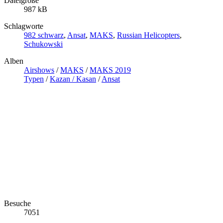
Dateigröße
987 kB
Schlagworte
982 schwarz
,
Ansat
,
MAKS
,
Russian Helicopters
,
Schukowski
Alben
Airshows
/
MAKS
/
MAKS 2019
Typen
/
Kazan / Kasan
/
Ansat
Besuche
7051