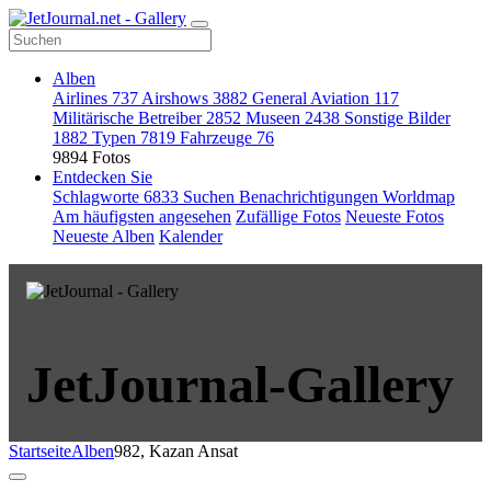
Alben
Airlines
737
Airshows
3882
General Aviation
117
Militärische Betreiber
2852
Museen
2438
Sonstige Bilder
1882
Typen
7819
Fahrzeuge
76
9894 Fotos
Entdecken Sie
Schlagworte
6833
Suchen
Benachrichtigungen
Worldmap
Am häufigsten angesehen
Zufällige Fotos
Neueste Fotos
Neueste Alben
Kalender
JetJournal-Gallery
Startseite
Alben
982, Kazan Ansat