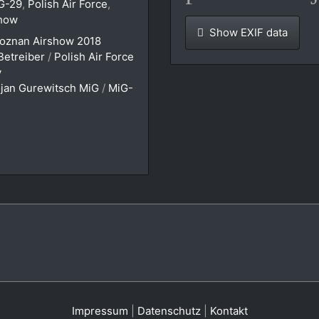
G-29
,
Polish Air Force
,
show
Show EXIF data
oznan Airshow 2018
 Betreiber
/
Polish Air Force
y
jan Gurewitsch MiG
/
MiG-
Impressum
|
Datenschutz
|
Kontakt