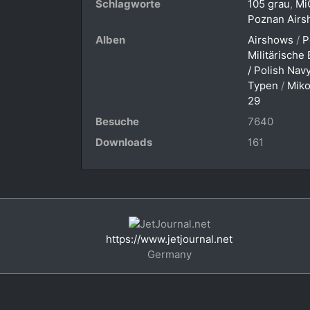
Schlagworte
105 grau
,
Mi
Poznan Air
Alben
Airshows
/
P
Militärische
/ Polish Nav
Typen
/
Miko
29
Besuche
7640
Downloads
161
https://www.jetjournal.net
Germany