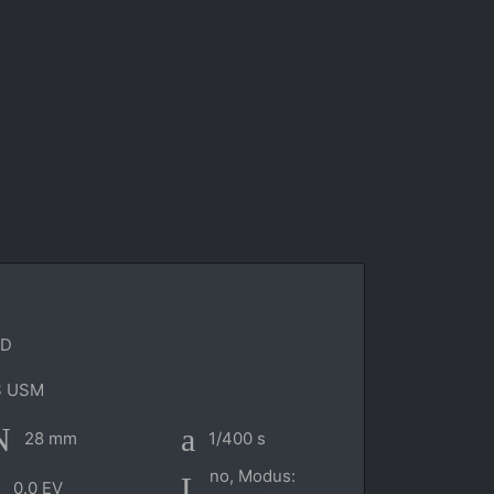
6D
S USM
28 mm
1/400 s
no, Modus:
0.0 EV