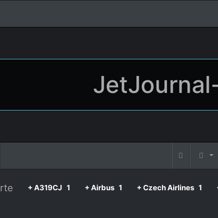
JetJournal
rte
+ A319CJ
1
+ Airbus
1
+ Czech Airlines
1