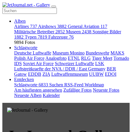
Alben
Airlines
737
Airshows
3882
General Aviation
117
Militärische Betreiber
2852
Museen
2438
Sonstige Bilder
1882
Typen
7819
Fahrzeuge
76
9894 Fotos
Schlagworte
Deutsche Luftwaffe
Museum Monino
Bundeswehr
MAKS
Polish Air Force
Analogfoto
ETNL
RLG
Tiger Meet
Tornado
IDS
Soviet Air Force
Schweizer Luftwaffe
LSK
Luftstreitkraefte der NVA / DDR / East Germany
BER
Gatow
EDDB
ZIA
Luftwaffenmuseum
UUBW
EDOI
Entdecken
Schlagworte
6833
Suchen
RSS-Feed
Worldmap
Am häufigsten angesehen
Zufällige Fotos
Neueste Fotos
Neueste Alben
Kalender