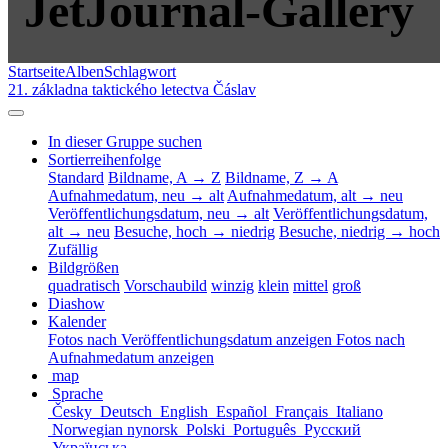
JetJournal-Gallery
Startseite
Alben
Schlagwort
21. základna taktického letectva Čáslav
In dieser Gruppe suchen
Sortierreihenfolge
Standard
Bildname, A → Z
Bildname, Z → A
Aufnahmedatum, neu → alt
Aufnahmedatum, alt → neu
Veröffentlichungsdatum, neu → alt
Veröffentlichungsdatum,
alt → neu
Besuche, hoch → niedrig
Besuche, niedrig → hoch
Zufällig
Bildgrößen
quadratisch
Vorschaubild
winzig
klein
mittel
groß
Diashow
Kalender
Fotos nach Veröffentlichungsdatum anzeigen
Fotos nach
Aufnahmedatum anzeigen
map
Sprache
Česky
Deutsch
English
Español
Français
Italiano
Norwegian nynorsk
Polski
Português
Русский
Українська